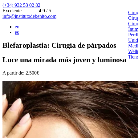
(+34) 932 53 02 82
Excelente
4.9 / 5
Ciru
info@institutodebenito.com
Ciru
Ciru
en
|
Ínti
es
Pérd
Unid
Blefaroplastia: Cirugía de párpados
Medi
Well
Tien
Luce una mirada más joven y luminosa
A partir de: 2.500€