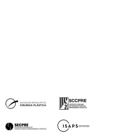
Pérdida de peso
Género
Micropigmentación
Synapta
NESAI
Tienda
Equipo
Casos reales
Premios
Blog de Instituto de Benito
Prensa
Financiación
Síguenos
Tik
Facebook
Instagram
Youtube
Tok
Premios