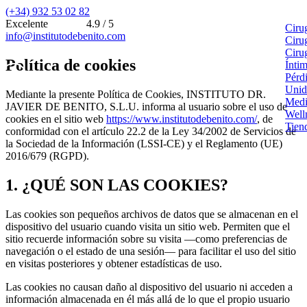
(+34) 932 53 02 82
Excelente
4.9 / 5
Ciru
info@institutodebenito.com
Ciru
Ciru
Política de cookies
Ínti
Pérd
Unid
Mediante la presente Política de Cookies, INSTITUTO DR.
Medi
JAVIER DE BENITO, S.L.U. informa al usuario sobre el uso de
Well
cookies en el sitio web
https://www.institutodebenito.com/
, de
Tien
conformidad con el artículo 22.2 de la Ley 34/2002 de Servicios de
la Sociedad de la Información (LSSI-CE) y el Reglamento (UE)
2016/679 (RGPD).
1. ¿QUÉ SON LAS COOKIES?
Las cookies son pequeños archivos de datos que se almacenan en el
dispositivo del usuario cuando visita un sitio web. Permiten que el
sitio recuerde información sobre su visita —como preferencias de
navegación o el estado de una sesión— para facilitar el uso del sitio
en visitas posteriores y obtener estadísticas de uso.
Las cookies no causan daño al dispositivo del usuario ni acceden a
información almacenada en él más allá de lo que el propio usuario