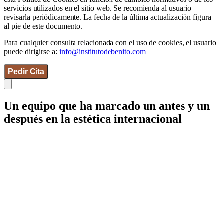
servicios utilizados en el sitio web. Se recomienda al usuario
revisarla periódicamente. La fecha de la última actualización figura
al pie de este documento.
Para cualquier consulta relacionada con el uso de cookies, el usuario
puede dirigirse a:
info@institutodebenito.com
Pedir Cita
Un equipo que ha marcado un antes y un
después en la estética internacional
IdB - Barcelona
IdB - Madrid
IdB - Internacional
+34 93 253 02 82
Mamaria
Facial
Corporal
Íntima
Medicina estética
Wellness
Capilar