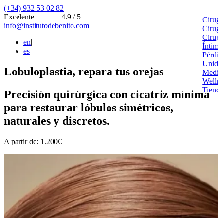
(+34) 932 53 02 82
Excelente
4.9 / 5
Ciru
info@institutodebenito.com
Ciru
Ciru
en
|
Ínti
es
Pérd
Unid
Lobuloplastia, repara tus orejas
Medi
Well
Tien
Precisión quirúrgica con cicatriz mínima
para restaurar lóbulos simétricos,
naturales y discretos.
A partir de: 1.200€