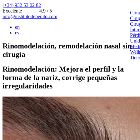
(+34) 932 53 02 82
Excelente
4.9 / 5
Ciru
info@institutodebenito.com
Ciru
Ciru
en
|
Ínti
es
Pérd
Unid
Rinomodelación, remodelación nasal sin
Medi
Well
cirugía
Tien
Rinomodelación: Mejora el perfil y la
forma de la nariz, corrige pequeñas
irregularidades