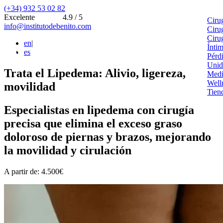
(+34) 932 53 02 82
Excelente
4.9 / 5
Ciru
info@institutodebenito.com
Ciru
Ciru
en
|
Ínti
es
Pérd
Unid
Trata el Lipedema: Alivio, ligereza,
Medi
Well
movilidad
Tien
Especialistas en lipedema con cirugía
precisa que elimina el exceso graso
doloroso de piernas y brazos, mejorando
la movilidad y cirulación
A partir de: 4.500€