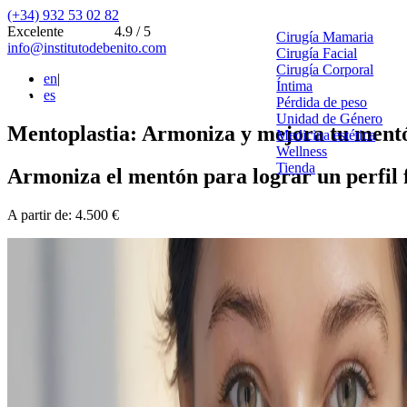
(+34) 932 53 02 82
Excelente
4.9 / 5
Cirugía Mamaria
info@institutodebenito.com
Cirugía Facial
Cirugía Corporal
en
|
Íntima
es
Pérdida de peso
Unidad de Género
Mentoplastia: Armoniza y mejora tu ment
Medicina estética
Wellness
Tienda
Armoniza el mentón para lograr un perfil f
A partir de: 4.500 €