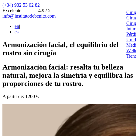
(+34) 932 53 02 82
Excelente
4.9 / 5
Ciru
info@institutodebenito.com
Ciru
Ciru
en
|
Ínti
es
Pérd
Unid
Armonización facial, el equilibrio del
Medi
Well
rostro sin cirugía
Tien
Armonización facial: resalta tu belleza
natural, mejora la simetría y equilibra las
proporciones de tu rostro.
A partir de: 1200 €