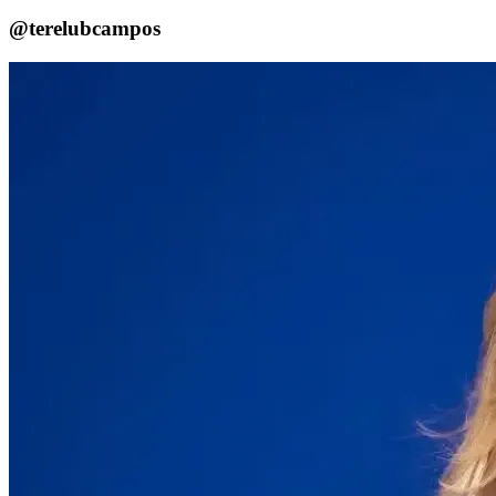
@terelubcampos