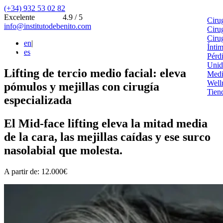
(+34) 932 53 02 82
Excelente
4.9 / 5
Ciru
info@institutodebenito.com
Ciru
Ciru
en
|
Ínti
es
Pérd
Unid
Lifting de tercio medio facial: eleva
Medi
Well
pómulos y mejillas con cirugía
Tien
especializada
El Mid-face lifting eleva la mitad media
de la cara, las mejillas caídas y ese surco
nasolabial que molesta.
A partir de: 12.000€