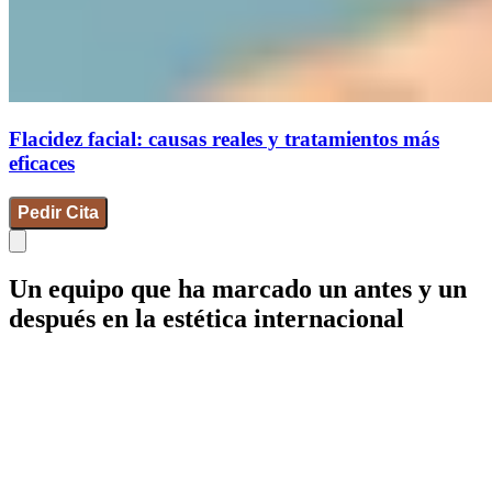
Flacidez facial: causas reales y tratamientos más
eficaces
Pedir Cita
Un equipo que ha marcado un antes y un
después en la estética internacional
IdB - Barcelona
IdB - Madrid
IdB - Internacional
+34 93 253 02 82
Mamaria
Facial
Corporal
Íntima