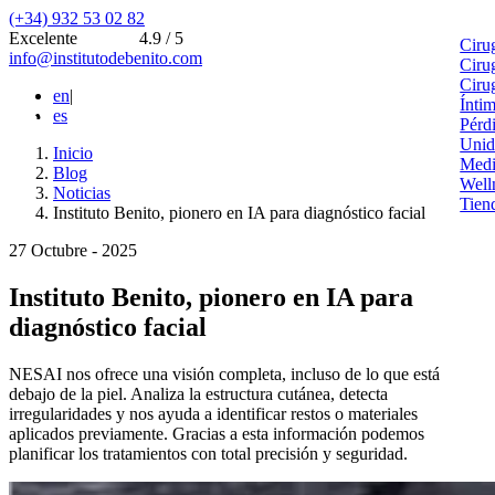
(+34) 932 53 02 82
Excelente
4.9 / 5
Ciru
info@institutodebenito.com
Ciru
Ciru
en
|
Ínti
es
Pérd
Unid
Inicio
Medi
Blog
Well
Noticias
Tien
Instituto Benito, pionero en IA para diagnóstico facial
27 Octubre - 2025
Instituto Benito, pionero en IA para
diagnóstico facial
NESAI nos ofrece una visión completa, incluso de lo que está
debajo de la piel. Analiza la estructura cutánea, detecta
irregularidades y nos ayuda a identificar restos o materiales
aplicados previamente. Gracias a esta información podemos
planificar los tratamientos con total precisión y seguridad.