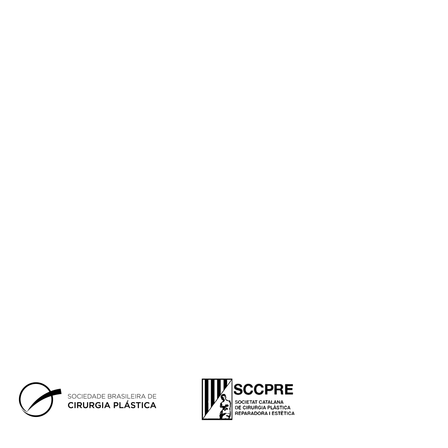
Medicina estética
Wellness
Capilar
Pérdida de peso
Género
Micropigmentación
Synapta
NESAI
Tienda
Equipo
Casos reales
Premios
Blog de Instituto de Benito
Prensa
Financiación
Síguenos
Tik
Facebook
Instagram
Youtube
Tok
Premios