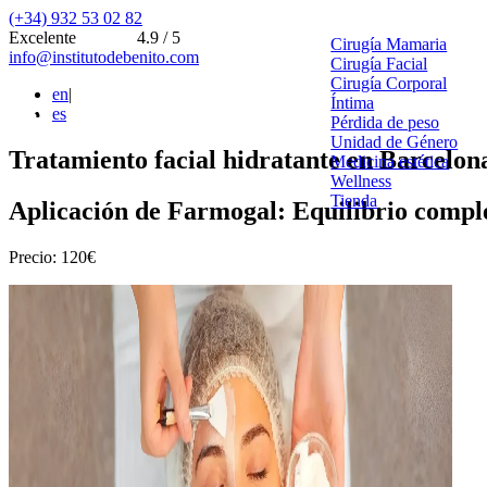
(+34) 932 53 02 82
Excelente
4.9 / 5
Cirugía Mamaria
info@institutodebenito.com
Cirugía Facial
Cirugía Corporal
en
|
Íntima
es
Pérdida de peso
Unidad de Género
Tratamiento facial hidratante en Barcelon
Medicina estética
Wellness
Tienda
Aplicación de Farmogal: Equilibrio comple
Precio: 120€