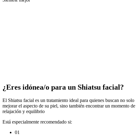
Qué precio tiene un tratamiento de
Shiatsu facial
El tratamiento tiene un
precio de 60 €
, ofreciendo una experiencia
de bienestar enfocada en mejorar el aspecto y la sensación de la piel
de forma natural.
Cargando formulario...
¿Eres idónea/o para un Shiatsu facial?
El Shiatsu facial es un tratamiento ideal para quienes buscan no solo
mejorar el aspecto de su piel, sino también encontrar un momento de
relajación y equilibrio
Está especialmente recomendado si:
01