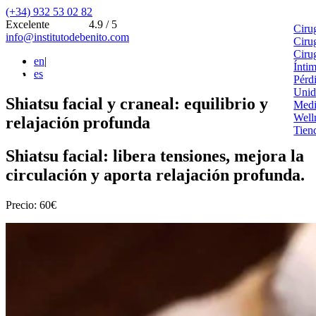
(+34) 932 53 02 82
Excelente
4.9 / 5
Ciru
info@institutodebenito.com
Ciru
Ciru
en
|
Ínti
es
Pérd
Unid
Shiatsu facial y craneal: equilibrio y
Medi
Well
relajación profunda
Tien
Shiatsu facial: libera tensiones, mejora la
circulación y aporta relajación profunda.
Precio: 60€