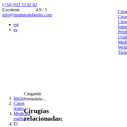
(+34) 932 53 02 82
Excelente
4.9 / 5
Ciru
info@institutodebenito.com
Ciru
Ciru
en
|
Ínti
es
Pérd
Unid
Medi
Well
Tien
Cargando
Inicio
formulario...
Casos
reales
Cirugías
Medicina
relacionadas:
estética
El