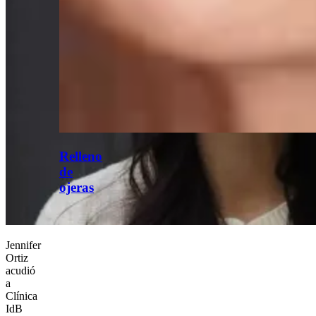
Relleno
de
ojeras
Jennifer
Ortiz
acudió
a
Clínica
IdB