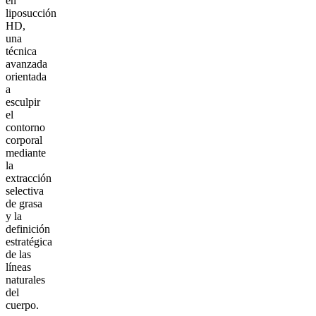
en
liposucción
HD,
una
técnica
avanzada
orientada
a
esculpir
el
contorno
corporal
mediante
la
extracción
selectiva
de grasa
y la
definición
estratégica
de las
líneas
naturales
del
cuerpo.