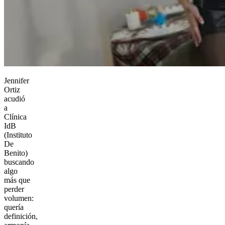
Jennifer
Ortiz
acudió
a
Clínica
IdB
(Instituto
De
Benito)
buscando
algo
más que
perder
volumen:
quería
definición,