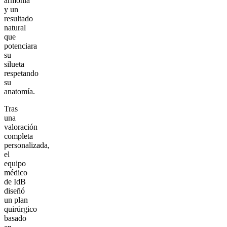
armonía
y un
resultado
natural
que
potenciara
su
silueta
respetando
su
anatomía.
Tras
una
valoración
completa
personalizada,
el
equipo
médico
de IdB
diseñó
un plan
quirúrgico
basado