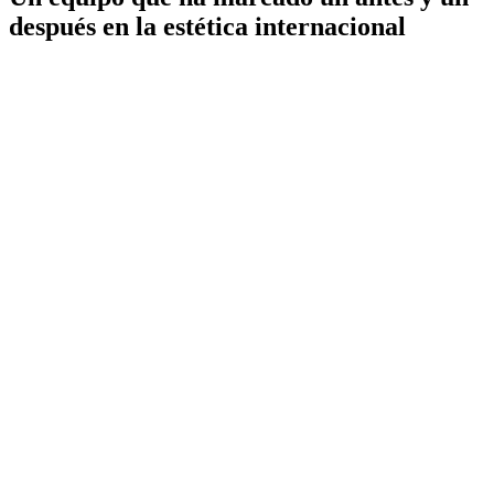
después en la estética internacional
IdB - Barcelona
IdB - Madrid
IdB - Internacional
+34 93 253 02 82
Mamaria
Facial
Corporal
Íntima
Medicina estética
Wellness
Capilar
Pérdida de peso
Género
Micropigmentación
Synapta
NESAI
Tienda
Equipo
Casos reales
Premios
Blog de Instituto de Benito
Prensa
Financiación
Síguenos
Tik