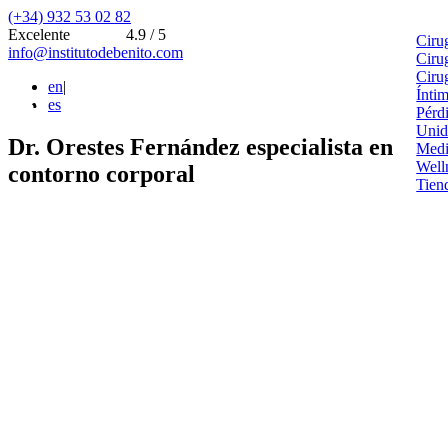
(+34) 932 53 02 82
Excelente
4.9 / 5
Ciru
info@institutodebenito.com
Ciru
Ciru
en
|
Ínti
es
Pérd
Unid
Dr. Orestes Fernández especialista en
Medi
Well
contorno corporal
Tien