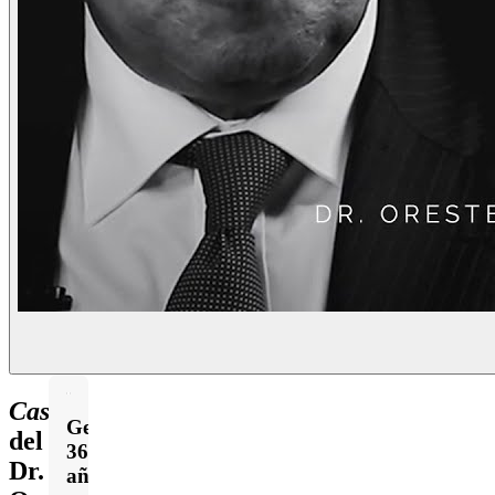
Casos
Gema,
del
36
Dr.
años,