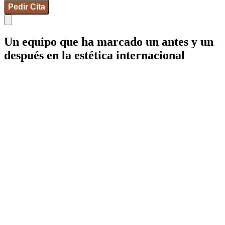
Pedir Cita
Un equipo que ha marcado un antes y un
después en la estética internacional
IdB - Barcelona
IdB - Madrid
IdB - Internacional
+34 93 253 02 82
Mamaria
Facial
Corporal
Íntima
Medicina estética
Wellness
Capilar
Pérdida de peso
Género
Micropigmentación
Synapta
NESAI
Tienda
Equipo
Casos reales