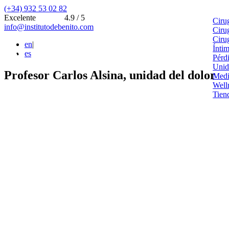
(+34) 932 53 02 82
Excelente
4.9 / 5
Ciru
info@institutodebenito.com
Ciru
Ciru
en
|
Ínti
es
Pérd
Unid
Profesor Carlos Alsina, unidad del dolor
Medi
Well
Tien