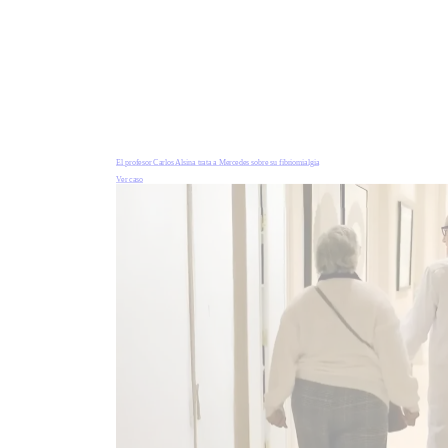
El profesor Carlos Alsina trata a Mercedes sobre su fibriomialgia
Ver caso