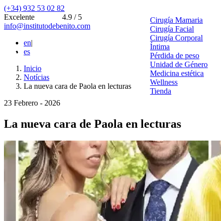
(+34) 932 53 02 82
Excelente
4.9 / 5
Cirugía Mamaria
info@institutodebenito.com
Cirugía Facial
Cirugía Corporal
en
|
Íntima
es
Pérdida de peso
Unidad de Género
Inicio
Medicina estética
Notícias
Wellness
La nueva cara de Paola en lecturas
Tienda
23 Febrero - 2026
La nueva cara de Paola en lecturas