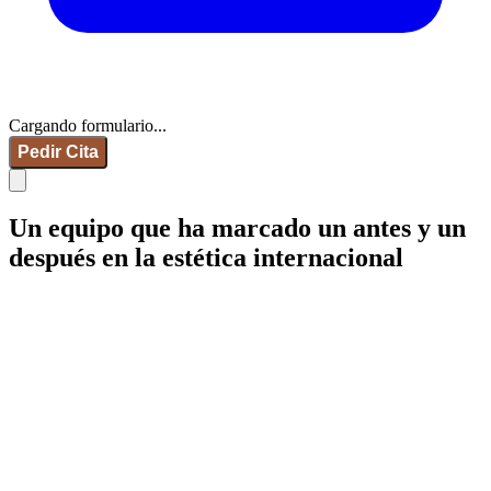
Cargando formulario...
Pedir Cita
Un equipo que ha marcado un antes y un
después en la estética internacional
IdB - Barcelona
IdB - Madrid
IdB - Internacional
+34 93 253 02 82
Mamaria
Facial
Corporal
Íntima
Medicina estética
Wellness
Capilar