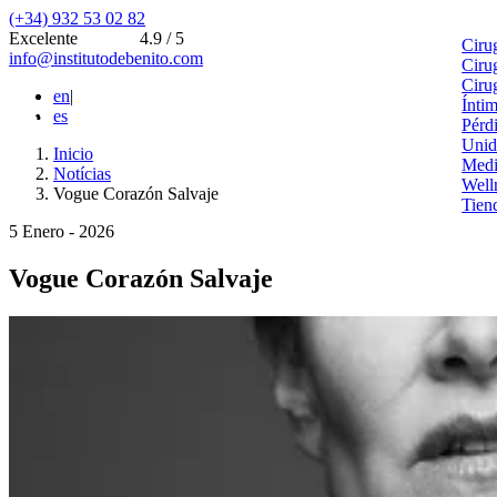
(+34) 932 53 02 82
Excelente
4.9 / 5
Ciru
info@institutodebenito.com
Ciru
Ciru
en
|
Ínti
es
Pérd
Unid
Inicio
Medi
Notícias
Well
Vogue Corazón Salvaje
Tien
5 Enero - 2026
Vogue Corazón Salvaje