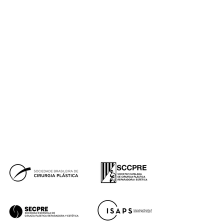
Pérdida de peso
Género
Micropigmentación
Synapta
NESAI
Tienda
Equipo
Casos reales
Premios
Blog de Instituto de Benito
Prensa
Financiación
Síguenos
Tik
Facebook
Instagram
Youtube
Tok
Premios