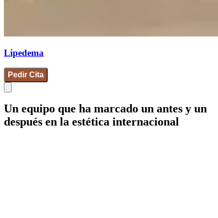
Lipedema
Pedir Cita
Un equipo que ha marcado un antes y un
después en la estética internacional
IdB - Barcelona
IdB - Madrid
IdB - Internacional
+34 93 253 02 82
Mamaria
Facial
Corporal
Íntima
Medicina estética
Wellness