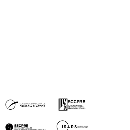
Capilar
Pérdida de peso
Género
Micropigmentación
Synapta
NESAI
Tienda
Equipo
Casos reales
Premios
Blog de Instituto de Benito
Prensa
Financiación
Síguenos
Tik
Facebook
Instagram
Youtube
Tok
Premios