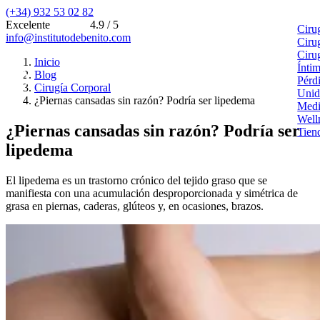
(+34) 932 53 02 82
Excelente
4.9 / 5
Ciru
info@institutodebenito.com
Ciru
Ciru
Inicio
Ínti
Blog
Pérd
Cirugía Corporal
Unid
¿Piernas cansadas sin razón? Podría ser lipedema
Medi
Well
¿Piernas cansadas sin razón? Podría ser
Tien
lipedema
El lipedema es un trastorno crónico del tejido graso que se
manifiesta con una acumulación desproporcionada y simétrica de
grasa en piernas, caderas, glúteos y, en ocasiones, brazos.