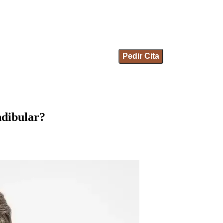
Pedir Cita
ndibular?