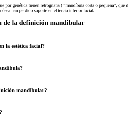
ue por genética tienen retrognatia ( “mandíbula corta o pequeña”, que d
sea han perdido soporte en el tercio inferior facial.
a de la definición mandibular
 la estética facial?
mandíbula?
finición mandibular?
?