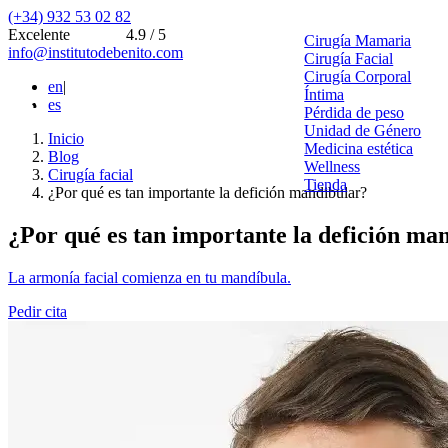
(+34) 932 53 02 82
Excelente
4.9 / 5
Cirugía Mamaria
info@institutodebenito.com
Cirugía Facial
Cirugía Corporal
en
|
Íntima
es
Pérdida de peso
Unidad de Género
Inicio
Medicina estética
Blog
Wellness
Cirugía facial
Tienda
¿Por qué es tan importante la defición mandibular?
¿Por qué es tan importante la defición ma
La armonía facial comienza en tu mandíbula.
Pedir cita