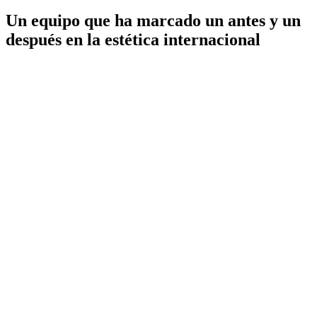
Un equipo que ha marcado un antes y un
después en la estética internacional
IdB - Barcelona
IdB - Madrid
IdB - Internacional
+34 93 253 02 82
Mamaria
Facial
Corporal
Íntima
Medicina estética
Wellness
Capilar
Pérdida de peso
Género
Micropigmentación
Synapta
NESAI
Tienda
Equipo
Casos reales
Premios
Blog de Instituto de Benito
Prensa