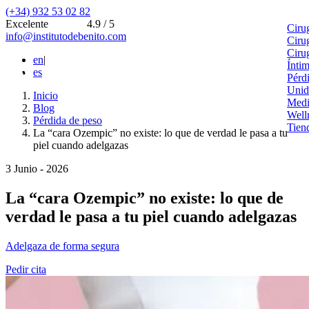
(+34) 932 53 02 82
Excelente
4.9 / 5
Ciru
info@institutodebenito.com
Ciru
Ciru
en
|
Ínti
es
Pérd
Unid
Inicio
Medi
Blog
Well
Pérdida de peso
Tien
La “cara Ozempic” no existe: lo que de verdad le pasa a tu
piel cuando adelgazas
3 Junio - 2026
La “cara Ozempic” no existe: lo que de
verdad le pasa a tu piel cuando adelgazas
Adelgaza de forma segura
Pedir cita