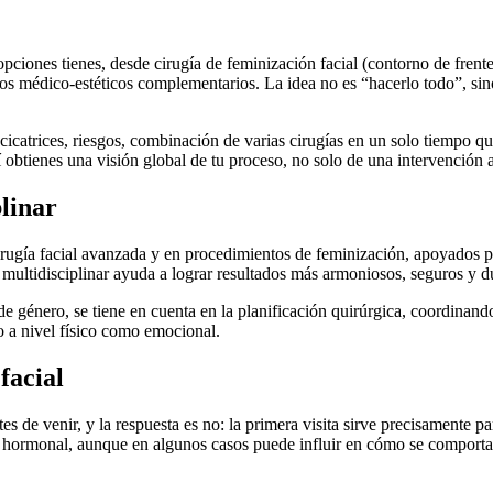
 opciones tienes, desde cirugía de feminización facial (contorno de frent
ntos médico‑estéticos complementarios. La idea no es “hacerlo todo”, sin
atrices, riesgos, combinación de varias cirugías en un solo tiempo quirú
í obtienes una visión global de tu proceso, no solo de una intervención a
linar
irugía facial avanzada y en procedimientos de feminización, apoyados po
e multidisciplinar ayuda a lograr resultados más armoniosos, seguros y d
e género, se tiene en cuenta en la planificación quirúrgica, coordinando
to a nivel físico como emocional.
facial
 de venir, y la respuesta es no: la primera visita sirve precisamente pa
 hormonal, aunque en algunos casos puede influir en cómo se comportan