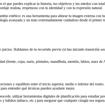
n el que puedes explicar tu historia, tus objetivos y tus miedos con tota
rdaje realista, respetuoso con tu identidad y con tu expresión natural.
io estético: es una herramienta para alinear tu imagen externa con tu
ología avanzada y un trato extremadamente cuidadoso desde el primer m
e juicios. Hablamos de tu recorrido previo (si has iniciado transición so
dad (frente, cejas, nariz, pómulos, mandíbula, mentón, labios, nuez de 
ones y equilibrio entre el tercio superior, medio e inferior del rostro. 
el para entender qué técnicas pueden ayudarte mejor.
rocede, utilizar herramientas digitales de planificación para estudiar p
 y hábitos (tabaco, etc.) para asegurar que cualquier cirugía sea segura