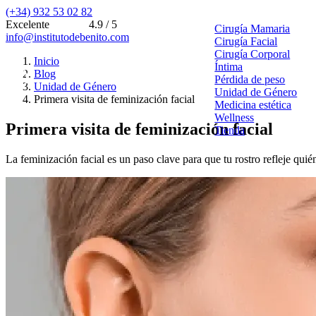
(+34) 932 53 02 82
Excelente
4.9 / 5
Cirugía Mamaria
info@institutodebenito.com
Cirugía Facial
Cirugía Corporal
Inicio
Íntima
Blog
Pérdida de peso
Unidad de Género
Unidad de Género
Primera visita de feminización facial
Medicina estética
Wellness
Primera visita de feminización facial
Tienda
La feminización facial es un paso clave para que tu rostro refleje quié