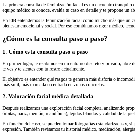
La primera consulta de feminización facial es un encuentro tranquilo e
equipo médico te conoce, evalúa tu caso en detalle y te propone un abo
En IdB entendemos la feminización facial como mucho más que un camb
bienestar emocional y social. Por eso combinamos rigor médico, tecn
¿Cómo es la consulta paso a paso?
1. Cómo es la consulta paso a paso
En primer lugar, te recibimos en un entorno discreto y privado, libre d
te ves y te sientes con tu rostro actualmente.
El objetivo es entender qué rasgos te generan más disforia o incomodi
más sutil, más marcada o centrada en zonas concretas.
2. Valoración facial médica detallada
Después realizamos una exploración facial completa, analizando proporci
órbitas, nariz, mentón, mandíbula), tejidos blandos y calidad de la pi
En función del caso, se pueden tomar fotografías estandarizadas y, si p
expresión. También revisamos tu historial médico, medicación, alergias