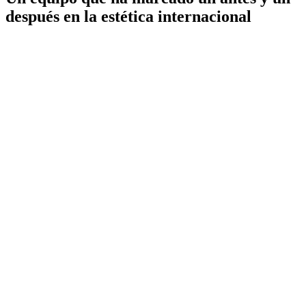
después en la estética internacional
IdB - Barcelona
IdB - Madrid
IdB - Internacional
+34 93 253 02 82
Mamaria
Facial
Corporal
Íntima
Medicina estética
Wellness
Capilar
Pérdida de peso
Género
Micropigmentación
Synapta
NESAI
Tienda
Equipo
Casos reales
Premios
Blog de Instituto de Benito
Prensa
Financiación
Síguenos
Tik