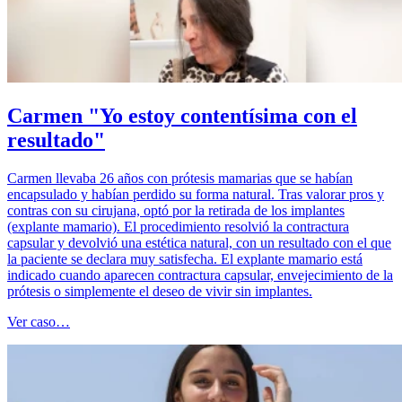
Carmen "Yo estoy contentísima con el
resultado"
Carmen llevaba 26 años con prótesis mamarias que se habían
encapsulado y habían perdido su forma natural. Tras valorar pros y
contras con su cirujana, optó por la retirada de los implantes
(explante mamario). El procedimiento resolvió la contractura
capsular y devolvió una estética natural, con un resultado con el que
la paciente se declara muy satisfecha. El explante mamario está
indicado cuando aparecen contractura capsular, envejecimiento de la
prótesis o simplemente el deseo de vivir sin implantes.
Ver caso…