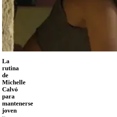
La
rutina
de
Michelle
Calvó
para
mantenerse
joven