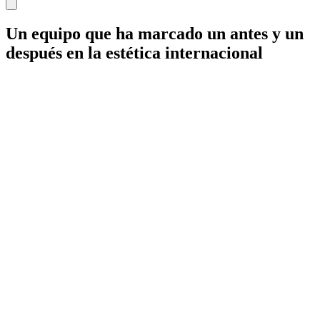
Un equipo que ha marcado un antes y un
después en la estética internacional
IdB - Barcelona
IdB - Madrid
IdB - Internacional
+34 93 253 02 82
Mamaria
Facial
Corporal
Íntima
Medicina estética
Wellness
Capilar
Pérdida de peso
Género
Micropigmentación
Synapta
NESAI
Tienda
Equipo
Casos reales
Premios
Blog de Instituto de Benito