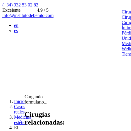
(+34) 932 53 02 82
Excelente
4.9 / 5
Ciru
info@institutodebenito.com
Ciru
Ciru
en
|
Ínti
es
Pérd
Unid
Medi
Well
Tien
Cargando
Inicio
formulario...
Casos
reales
Cirugías
Medicina
relacionadas:
estética
El