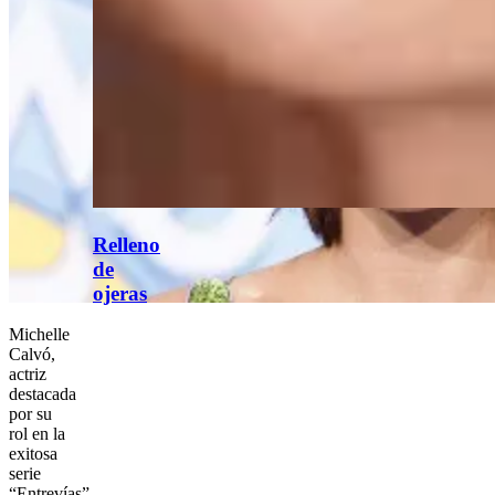
Relleno
de
ojeras
Michelle
Calvó,
actriz
destacada
por su
rol en la
exitosa
serie
“Entrevías”,