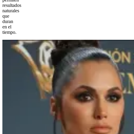
resultados
naturales
que
duran
en el
tiempo.