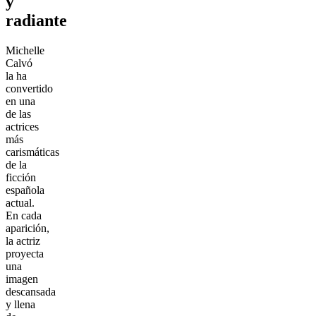
y
radiante
Michelle
Calvó
la ha
convertido
en una
de las
actrices
más
carismáticas
de la
ficción
española
actual.
En cada
aparición,
la actriz
proyecta
una
imagen
descansada
y llena