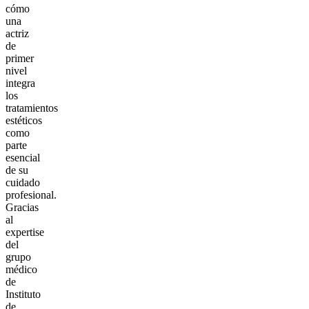
cómo
una
actriz
de
primer
nivel
integra
los
tratamientos
estéticos
como
parte
esencial
de su
cuidado
profesional.
Gracias
al
expertise
del
grupo
médico
de
Instituto
de