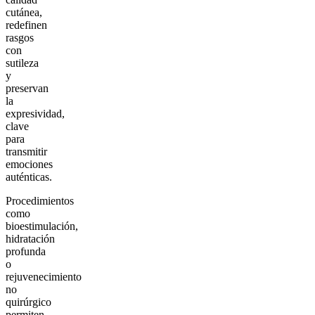
cutánea,
redefinen
rasgos
con
sutileza
y
preservan
la
expresividad,
clave
para
transmitir
emociones
auténticas.
Procedimientos
como
bioestimulación,
hidratación
profunda
o
rejuvenecimiento
no
quirúrgico
permiten