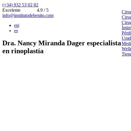
(+34) 932 53 02 82
Excelente
4.9 / 5
Ciru
info@institutodebenito.com
Ciru
Ciru
en
|
Ínti
es
Pérd
Unid
Dra. Nancy Miranda Dager especialista
Medi
Well
en rinoplastía
Tien