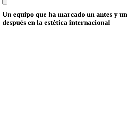
Un equipo que ha marcado un antes y un
después en la estética internacional
IdB - Barcelona
IdB - Madrid
IdB - Internacional
+34 93 253 02 82
Mamaria
Facial
Corporal
Íntima
Medicina estética
Wellness
Capilar
Pérdida de peso
Género
Micropigmentación
Synapta
NESAI
Tienda
Equipo
Casos reales
Premios
Blog de Instituto de Benito