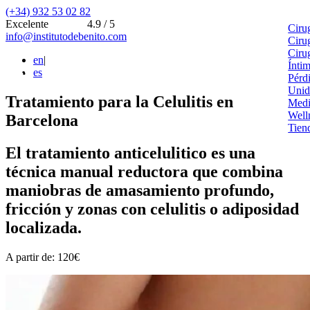
(+34) 932 53 02 82
Excelente
4.9 / 5
Ciru
info@institutodebenito.com
Ciru
Ciru
en
|
Ínti
es
Pérd
Unid
Tratamiento para la Celulitis en
Medi
Well
Barcelona
Tien
El tratamiento anticelulitico es una
técnica manual reductora que combina
maniobras de amasamiento profundo,
fricción y zonas con celulitis o adiposidad
localizada.
A partir de: 120€