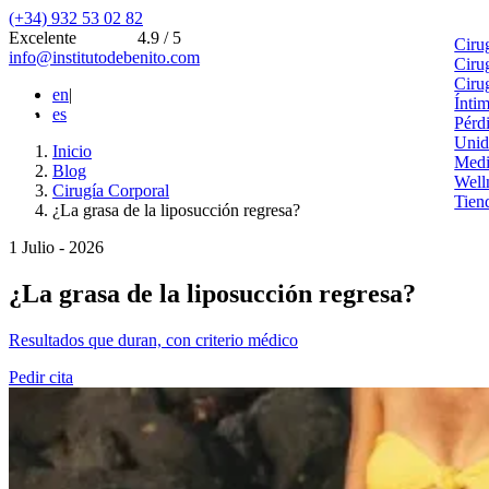
(+34) 932 53 02 82
Excelente
4.9 / 5
Ciru
info@institutodebenito.com
Ciru
Ciru
en
|
Ínti
es
Pérd
Unid
Inicio
Medi
Blog
Well
Cirugía Corporal
Tien
¿La grasa de la liposucción regresa?
1 Julio - 2026
¿La grasa de la liposucción regresa?
Resultados que duran, con criterio médico
Pedir cita