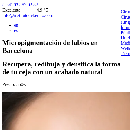
(+34) 932 53 02 82
Excelente
4.9 / 5
Ciru
info@institutodebenito.com
Ciru
Ciru
en
|
Ínti
es
Pérd
Unid
Micropigmentación de labios en
Medi
Well
Barcelona
Tien
Recupera, redibuja y densifica la forma
de tu ceja con un acabado natural
Precio: 350€