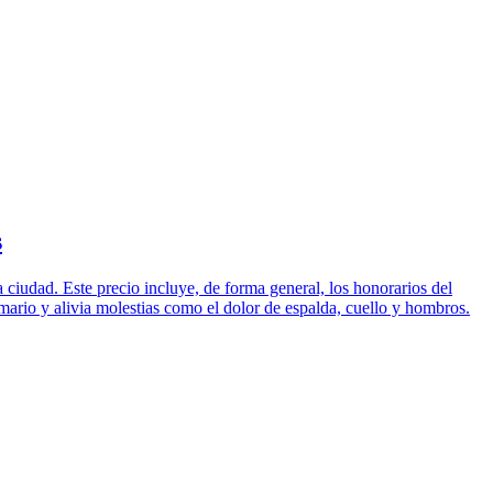
s
 ciudad. Este precio incluye, de forma general, los honorarios del
mamario y alivia molestias como el dolor de espalda, cuello y hombros.