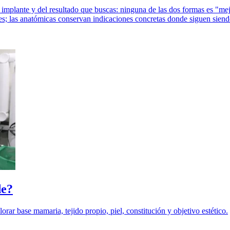
l implante y del resultado que buscas: ninguna de las dos formas es "m
es; las anatómicas conservan indicaciones concretas donde siguen siend
de?
orar base mamaria, tejido propio, piel, constitución y objetivo estético.