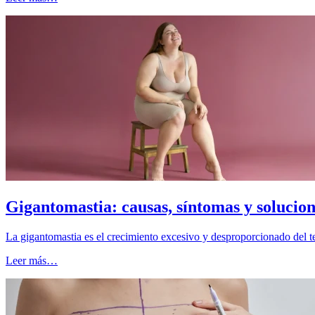
Gigantomastia: causas, síntomas y solucion
La gigantomastia es el crecimiento excesivo y desproporcionado del t
Leer más…