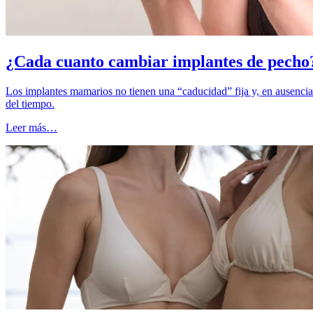
¿Cada cuanto cambiar implantes de pecho
Los implantes mamarios no tienen una “caducidad” fija y, en ausenci
del tiempo.
Leer más…