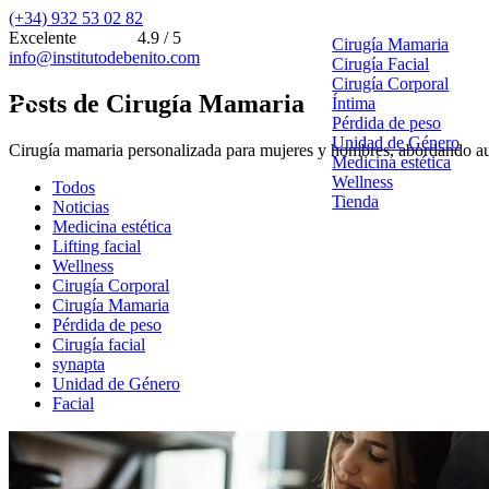
(+34) 932 53 02 82
Excelente
4.9 / 5
Cirugía Mamaria
info@institutodebenito.com
Cirugía Facial
Cirugía Corporal
Posts de Cirugía Mamaria
Íntima
Pérdida de peso
Unidad de Género
Cirugía mamaria personalizada para mujeres y hombres, abordando au
Medicina estética
Wellness
Todos
Tienda
Noticias
Medicina estética
Lifting facial
Wellness
Cirugía Corporal
Cirugía Mamaria
Pérdida de peso
Cirugía facial
synapta
Unidad de Género
Facial