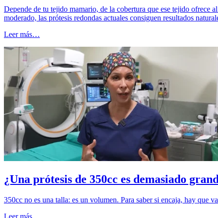
Depende de tu tejido mamario, de la cobertura que ese tejido ofrece a
moderado, las prótesis redondas actuales consiguen resultados natural
Leer más…
¿Una prótesis de 350cc es demasiado gran
350cc no es una talla: es un volumen. Para saber si encaja, hay que val
Leer más…