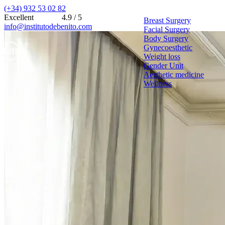
(+34) 932 53 02 82
Excellent
4.9 / 5
Breast Surgery
info@institutodebenito.com
Facial Surgery
Body Surgery
Gynecoesthetic
Weight loss
Gender Unit
Aesthetic medicine
Wellness