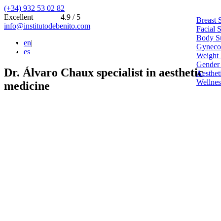
(+34) 932 53 02 82
Excellent
4.9 / 5
Breast 
info@institutodebenito.com
Facial 
Body S
en
|
Gynecoe
es
Weight 
Gender
Dr. Álvaro Chaux specialist in aesthetic
Aesthet
Wellnes
medicine