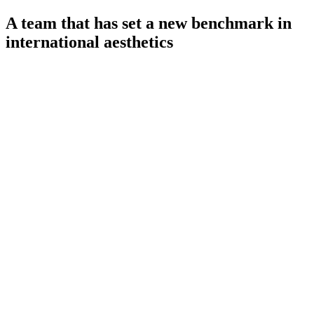
A team that has set a new benchmark in
international aesthetics
IdB - Marcelona
IdB - Madrid
IdB - Internacional
+34 93 253 02 82
Breast Surgeries
Facial Surgeries
Body Surgeries
Gynecoesthetic
Aesthetic medicine
Wellness
Hair Restoration
Weight Control
Gender and Feminization
Micropigmentation
Synapta
NESAI
Team
Real cases
Awards
Blog de Instituto de Benito
Press
Financing